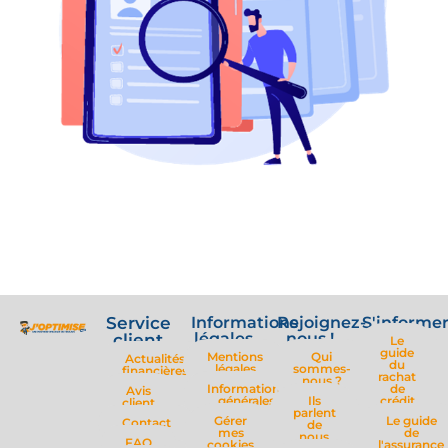
Service
Informations
Rejoignez-
S'informe
légales
nous !
client
Le
guide
Mentions
Qui
Actualités
du
légales
sommes-
financières
rachat
nous ?
Informations
de
Avis
générales
Ils
crédit
client
parlent
Gérer
Le guide
Contact
de
mes
de
nous
FAQ
cookies
l'assurance