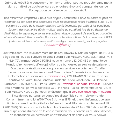
régime du crédit à la consommation, l’emprunteur peut se rétracter sans motifs
dans un délai de quatorze jours calendaires révolus à compter du jour de
l’acceptation de l’offre de contrat de crédit.
Une assurance emprunteur peut être exigée. L’emprunteur peut souscrire auprès de
l’assureur de son choix une assurance dans les conditions fixées à l’article L. 313-30 et
suivants du code de la consommation. Les événements garantis et les conditions
figurent dans la notice d’information remise au candidat lors de sa demande
d’adhésion. Lorsqu’une personne présente un risque aggravé de santé, les garanties
et le tarif doivent être adaptés. Dans ce cas, les dispositions de la convention AERAS
(s’Assurer et Emprunter avec un Risque Aggravé de Santé), sont appliquées
(
www.aeras[1]info.fr
).
Joptimise.com, marque commerciale de CVL FINANCES, Sarl au capital de 14091 €,
siège social : Rue de l’Université, zone Futura 62113 VERQUIGNEUL, RCS ARRAS n°751
624 701, immatriculée à l’ORIAS sous le numéro 12 067 459 en qualité de
Mandataire non exclusif en opérations de banque et en service de paiement,
Courtier en opérations de banque et en services de paiement, Courtier
d’assurance ou de réassurance et Mandataire d’intermédiaire d’assurance.
(Informations disponibles sur
www.orias.fr
) CVL FINANCES est soumise au
contrôle de l’Autorité de Contrôle Prudentiel et de Résolution – 4 Place de
Budapest CS 92459 75 436 Paris Cedex 09 –
www.acpr.banque-france.fr
– Service
Réclamations : par voie postale à CVL Finances Rue de l’Université Zone Futura
62113 VERQUIGNEUL ou par courrier électronique à
serviceclient@joptimise.com
.
Liste de nos partenaires bancaires disponible sur simple demande.
Conformément à la loi n°78-17 du 6 Janvier 1978 relative à l’informatique, aux
fichiers et aux libertés, dite loi « Informatique et Libertés », au Règlement UE
(2016/679) Général sur la Protection des Données du 27 Avril 2016 dit « RGPD », et
aux dispositions du code de la consommation, vous bénéficiez du droit d’accès,
de rectification, de portabilité et d’effacement de celles-ci. Vous pouvez