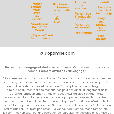
Trouver
crédit
Prenez
Politique de
une
rendez-
données
Le guide
agence
vous
personnelles
du crédit
avec
Parrainage
immobilier
Plan
un
Rachat de
du
FAQ
expert
Crédits
site
du
Simulateur
Parrainage
rachat
Rachat de
Assurance
de
Crédit
crédit
Recrutement
Espace Client
Nos
J'optimise.com
guides
© J’optimise.com
Un crédit vous engage et doit être remboursé. Vérifiez vos capacités de
remboursement avant de vous engager.
Offre soumise à conditions sous réserve d’acceptation par l’un de nos partenaires
bancaires, prêteurs. Aucun versement de quelque nature que ce soit ne peut être
exigé d’un particulier avant l’obtention d’un ou plusieurs prêts d’argent. La
diminution du montant des mensualités peut entraîner l’allongement de la
durée du remboursement, majorer le coût total du crédit et augmenter
l’endettement total. Pour une opération de regroupement de crédits soumise au
régime du crédit immobilier, l’emprunteur dispose d’un délai de réflexion de dix
jours à la réception de l’offre de prêt. Si la vente est subordonnée à l’obtention du
prêt et que celui-ci n’est pas obtenu, le vendeur doit rembourser à l’emprunteur
les sommes versées. Pour une opération de regroupement de crédits soumise au