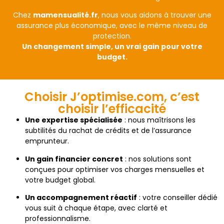
Chez
mamensualité.fr
, nous vous aidons à trouver une
assurance plus économique, avec le même niveau de
protection.
Un changement simple, un vrai gain pour votre
budget.
Choisir J’optimise.com, c’est
choisir l’efficacité
Une expertise spécialisée
: nous maîtrisons les
subtilités du rachat de crédits et de l’assurance
emprunteur.
Un gain financier concret
: nos solutions sont
conçues pour optimiser vos charges mensuelles et
votre budget global.
Un accompagnement réactif
: votre conseiller dédié
vous suit à chaque étape, avec clarté et
professionnalisme.