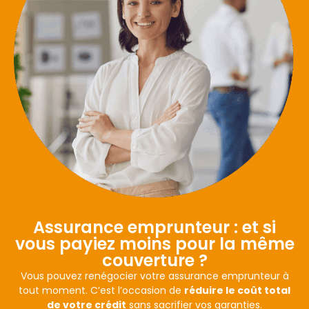
Assurance emprunteur : et si
vous payiez moins pour la même
couverture ?
Vous pouvez renégocier votre assurance emprunteur à
tout moment. C’est l’occasion de
réduire le coût total
de votre crédit
sans sacrifier vos garanties.