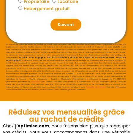
Propriétaire
Locataire
Hébergement gratuit
Suivant
En soumettant votre demande de rachat de crédit, vous acceptez que vos données personnelles soient collectées et traitées par
J’optimise.com pour les finalités suivantes : le traitement de votre demande de rachat de crédit et l’évaluation de votre éligibilité à une
offre d’assurance par notre partenaire d’assurance. Vos données pourront être transmises à nos partenaires dans le strict respect des
obligations légales et réglementaires en matière de protection des données. Vous avez le droit d’accéder à vos données, de les rectifier,
de demander leur suppression, et de retirer votre consentement à tout moment. Pour plus d’informations, consultez notre politique de
confidentialité.
Un crédit vous engage et doit être remboursé. Vérifiez vos capacités de remboursement avant de
vous engager.
La diminution du montant des mensualités entraine l’allongement de la durée de remboursement et majore le coût total du
crédit. Aucun versement de quelque nature que ce soit, ne peut être exigé d’un particulier, avant l’obtention d’un ou de plusieurs prêts
d’argent. Pour tout financement relevant des articles L312-1 et suivants du Code de la Consommation, vous disposez d’un délai de
rétractation de 14 jours à compter de l’acceptation du crédit. Pour un financement relevant des articles L313-1 et suivants du Code de la
Consommation, vous disposez d’un délai de réflexion de 10 jours à compter de la réception du contrat de crédit. Gestion de vos données
personnelles et descriptif du service ⇲ Ce service est proposé par
J’OPTIMISE – SAS au capital de 1 000 €, siège social : 742 boulevard
Raymond Poincaré 62400 BÉTHUNE, RCS Arras 891 861 692, immatriculée à l’ORIAS sous le numéro 21 001 592 en qualité d’Intermédiaire en
opérations de banque – Courtier d’assurance – Courtier et Mandataire d’intermédiaire en opérations de banque de CVL FINANCES
(Informations disponibles sur
www.orias.fr
) Les données recueillies sont destinées à J’optimise.com et à ses partenaires dans le cadre de
l’étude de votre demande. Vous disposez d’un droit d’accès, de rectification, d’opposition et de portabilité, dans le respect de la
réglementation en vigueur, aux données vous concernant. Pour l’exercer, remplissez notre
formulaire de contact
. Pour plus d’information
concernant le traitement des données, veuillez consulter nos conditions générales d’utilisation.
Réduisez vos mensualités grâce
au rachat de crédits
Chez
j’optimise.com
, nous faisons bien plus que regrouper
vos crédits. Nous vous accompagnons dans une véritable