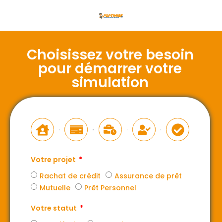
Choisissez votre besoin
pour démarrer votre
simulation
Votre projet
Rachat de crédit
Assurance de prêt
Mutuelle
Prêt Personnel
Votre statut